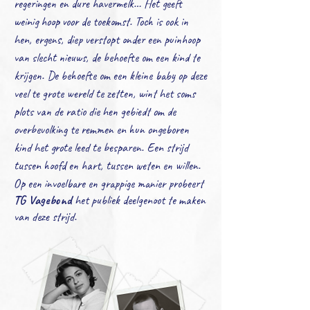
regeringen en dure havermelk… Het geeft
weinig hoop voor de toekomst. Toch is ook in
hen, ergens, diep verstopt onder een puinhoop
van slecht nieuws, de behoefte om een kind te
krijgen. De behoefte om een kleine baby op deze
veel te grote wereld te zetten, wint het soms
plots van de ratio die hen gebiedt om de
overbevolking te remmen en hun ongeboren
kind het grote leed te besparen. Een strijd
tussen hoofd en hart, tussen weten en willen.
Op een invoelbare en grappige manier probeert
TG Vagebond
het publiek deelgenoot te maken
van deze strijd.