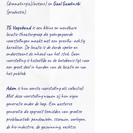
(dramaturgie)/acteur) en
Gael Gawlinski
(productie).
TG Vagebond
is een kleine en wendbare
locatie-theatergroep die geëngageerde
voorstellingen maakt met een guerilla- achtig
karakter. De locatie is de derde speler en
ondersteunt de inhoud van het stuk. Geen
voorstelling is hetzelfde en de betekenis ligt voor
een groot deel in handen van de locatie en van
het publiek.
Adem
is hun eerste voorstelling als collectief.
Met deze voorstelling nemen zij hun eigen
generatie onder de loep. Een westerse
generatie die opgroeit temidden van grootse
problematiek: pandemieën, stormen, oorlogen,
de bio-industrie, de gaswinning, rechtse