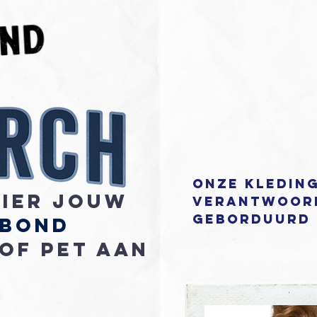
Onze kleding
hier jouw
verantwoord
geborduurd 
ebond
 of Pet aan