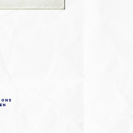
 ons
 en